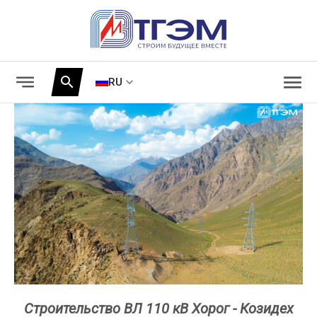
menu
notes
search
RU
Строительство ВЛ 110 кВ Хорог - Козидех