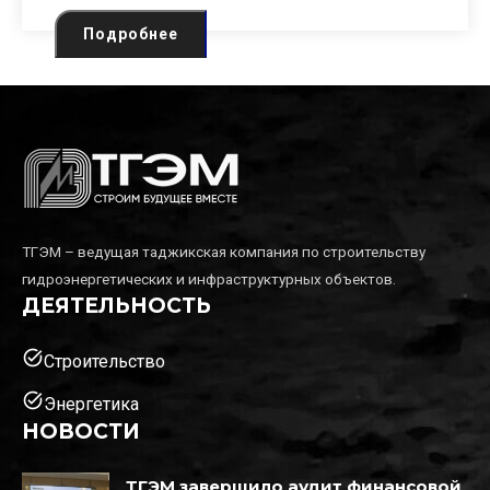
Подробнее
ТГЭМ – ведущая таджикская компания по строительству
гидроэнергетических и инфраструктурных объектов.
ДЕЯТЕЛЬНОСТЬ
task_alt
Строительство
task_alt
Энергетика
НОВОСТИ
ТГЭМ завершило аудит финансовой